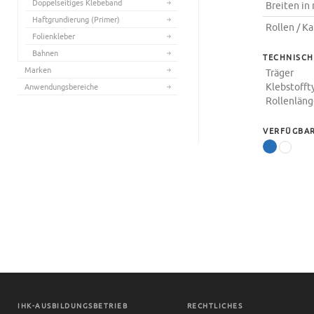
Doppelseitiges Klebeband
Breiten i
Haftgrundierung (Primer)
Rollen / K
Folienkleber
Bahnen
TECHNISCH
Marken
Träger
Klebstofft
Anwendungsbereiche
Rollenlän
VERFÜGBAR
IHK-AUSBILDUNGSBETRIEB
RECHTLICHES