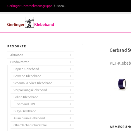
Gerlinger Unternehmensgruppe
Isocoll
PRODUKTE
Gerband 5
Aktionen
Produktarten
PET-Klebe
Papier-Klebeband
Gewebe-Klebeband
Schaum- & Vlies-Klebeband
Verpackungsklebeband
Folien-Klebeband
Gerband 589
Butyl-Dichtband
Aluminium-Klebeband
Oberflächenschutzfolie
ABMESSUN