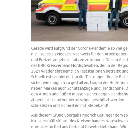
Gerade wird aufgrund der Corona-Pandemie so viel ge
nie – sei es als Negativ-Nachweis für den Arbeitgeber
und Freizeitangebote nutzen zu können. Diesen Anst
der BRK Kreisverband Nordschwaben, der in der Regio
2021 wieder ehrenamtlich Teststationen betreibt un
Schnelltests anbietet. Um die Testungen für alle Bete
sicher wie möglich zu gestalten, tragen die Helferinn
neben Masken auch Schutzanzüge und Handschuhe. D
den Armen und Füßen müssen sicher gegen Handsch
abgedichtet und vor Verrutschen geschützt werden –
schnellsten und sichersten mit Klebeband!
Aus diesem Grund übergab Friedrich Gerlinger dem st
Kreisgeschäftsführer des Kreisverbandes Nordschwab
erneut zehn Kartons Gerband Gewebeklebeband. Wir 