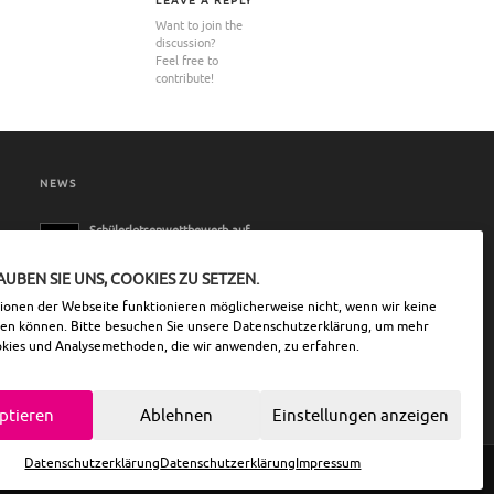
LEAVE A REPLY
Want to join the
discussion?
Gerband 586 mit neuem
Feel free to
Design
contribute!
NEWS
Schülerlotsenwettbewerb auf
unserem Betriebsgelände
11. Mai 2026 - 10:52
AUBEN SIE UNS, COOKIES ZU SETZEN.
tionen der Webseite funktionieren möglicherweise nicht, wenn wir keine
zen können. Bitte besuchen Sie unsere
Datenschutzerklärung
, um mehr
okies und Analysemethoden, die wir anwenden, zu erfahren.
ptieren
Ablehnen
Einstellungen anzeigen
Datenschutzerklärung
Datenschutzerklärung
Impressum
scroll to top