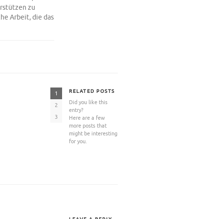
rstützen zu
he Arbeit, die das
RELATED POSTS
1
Did you like this
2
entry?
3
Here are a few
more posts that
might be interesting
for you.
Besuchen Sie uns auf der
Schutz und Sicherheit mit
BAU 2023 in München!
Klebebändern