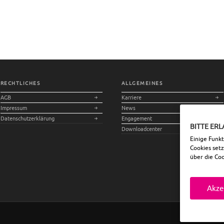
100 Weihnachtspakete für
Kinder in Südosteuropa
RECHTLICHES
ALLGEMEINES
AGB
Karriere
Impressum
News
Datenschutzerklärung
Engagement
BITTE ERL
Downloadcenter
Einige Funk
Cookies set
über die Co
Akze