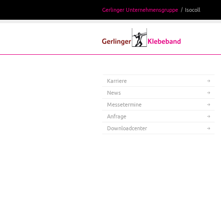
Gerlinger Unternehmensgruppe
Isocoll
Karriere
News
Messetermine
Anfrage
Downloadcenter