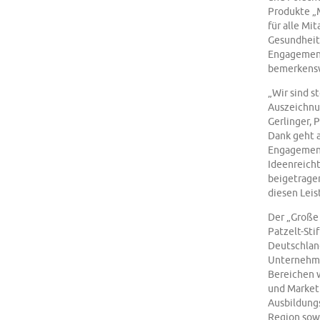
Produkte „
für alle Mi
Gesundheit
Engagement
bemerkensw
„Wir sind s
Auszeichnu
Gerlinger, 
Dank geht a
Engagement,
Ideenreich
beigetragen
diesen Leis
Der „Große 
Patzelt-St
Deutschland
Unternehme
Bereichen 
und Marketi
Ausbildung
Region sow