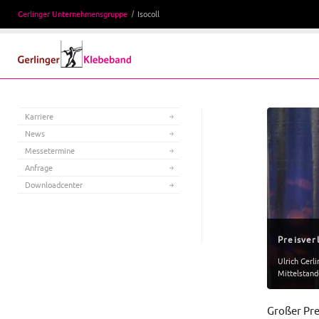
Gerlinger Unternehmensgruppe
Isocoll
Karriere
News
Messetermine
Anfrage
Downloadcenter
Preisver
Ulrich Gerl
Mittelstande
Großer Pre