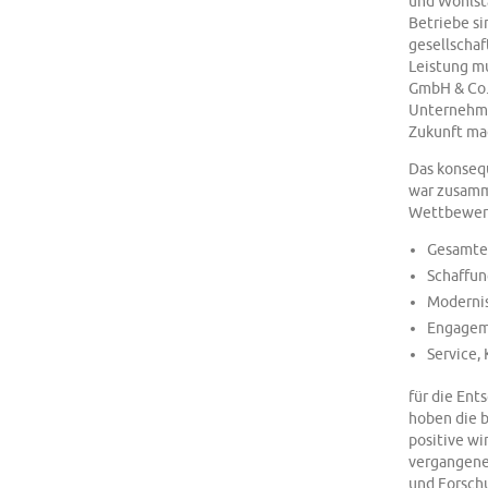
und Wohlsta
Betriebe si
gesellschaf
Leistung mu
GmbH & Co. 
Unternehmen
Zukunft ma
Das konseq
war zusamm
Wettbewerb
Gesamte
Schaffun
Modernis
Engageme
Service,
für die En
hoben die b
positive w
vergangene
und Forsch