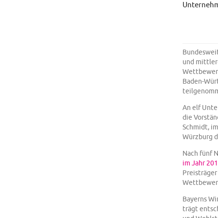
Unternehm
Bundesweit
und mittle
Wettbewerb
Baden-Würt
teilgenomm
An elf Unt
die Vorstän
Schmidt, i
Würzburg di
Nach fünf 
im Jahr 20
Preisträger
Wettbewerb
Bayerns Wir
trägt entsc