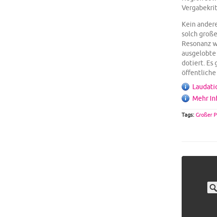
Vergabekrit
Kein ander
solch groß
Resonanz wi
ausgelobte 
dotiert. Es
öffentliche
Laudati
Mehr In
Tags:
Großer P