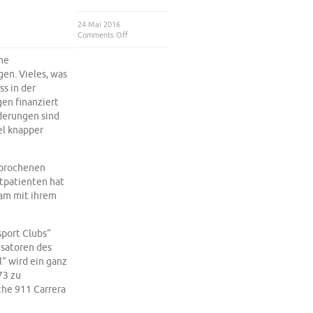
24 Mai 2016
Comments Off
ine
gen. Vieles, was
ss in der
en finanziert
rderungen sind
el knapper
ebrochenen
itpatienten hat
sam mit ihrem
port Clubs“
isatoren des
l“ wird ein ganz
73 zu
he 911 Carrera