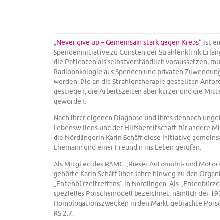
„
Never give up – Gemeinsam stark gegen Krebs
“ ist e
Spendeninitiative zu Gunsten der Strahlenklinik Erlan
die Patienten als selbstverständlich voraussetzen, mu
Radioonkologie aus Spenden und privaten Zuwendung
werden. Die an die Strahlentherapie gestellten Anfo
gestiegen, die Arbeitszeiten aber kürzer und die Mitt
geworden.
Nach ihrer eigenen Diagnose und ihres dennoch ung
Lebenswillens und der Hilfsbereitschaft für andere M
die Nördlingerin Karin Schäff diese Initiative gemein
Ehemann und einer Freundin ins Leben gerufen.
Als Mitglied des RAMC „Rieser Automobil- und Motors
gehörte Karin Schäff über Jahre hinweg zu den Organ
„Entenbürzeltreffens“ in Nördlingen. Als „Entenbürze
spezielles Porschemodell bezeichnet, nämlich der 19
Homologationszwecken in den Markt gebrachte Porsc
RS 2.7.