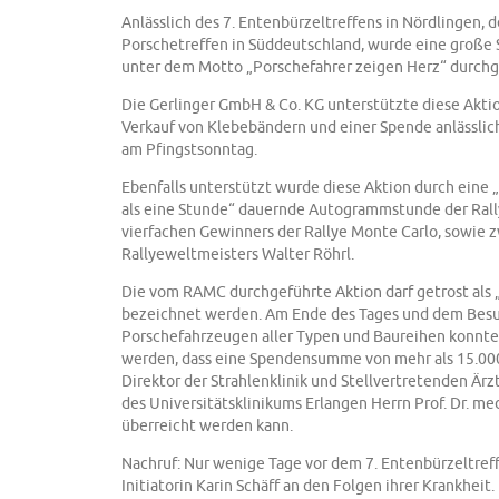
Anlässlich des 7. Entenbürzeltreffens in Nördlingen,
Porschetreffen in Süddeutschland, wurde eine große
unter dem Motto „Porschefahrer zeigen Herz“ durchg
Die Gerlinger GmbH & Co. KG unterstützte diese Akti
Verkauf von Klebebändern und einer Spende anlässlic
am Pfingstsonntag.
Ebenfalls unterstützt wurde diese Aktion durch eine
als eine Stunde“ dauernde Autogrammstunde der Ral
vierfachen Gewinners der Rallye Monte Carlo, sowie 
Rallyeweltmeisters Walter Röhrl.
Die vom RAMC durchgeführte Aktion darf getrost als „
bezeichnet werden. Am Ende des Tages und dem Bes
Porschefahrzeugen aller Typen und Baureihen konnt
werden, dass eine Spendensumme von mehr als 15.00
Direktor der Strahlenklinik und Stellvertretenden Ärz
des Universitätsklinikums Erlangen Herrn Prof. Dr. me
überreicht werden kann.
Nachruf: Nur wenige Tage vor dem 7. Entenbürzeltreff
Initiatorin Karin Schäff an den Folgen ihrer Krankheit.