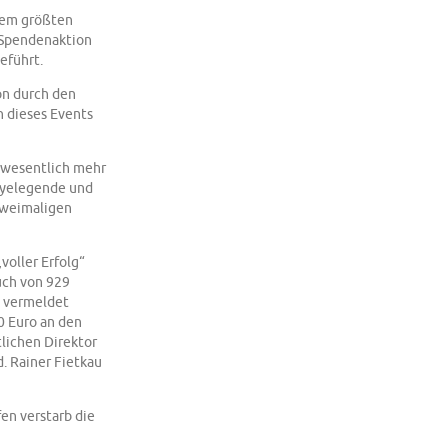
 dem größten
 Spendenaktion
eführt.
on durch den
h dieses Events
 „wesentlich mehr
lyelegende und
zweimaligen
voller Erfolg“
uch von 929
e vermeldet
0 Euro an den
tlichen Direktor
d. Rainer Fietkau
en verstarb die