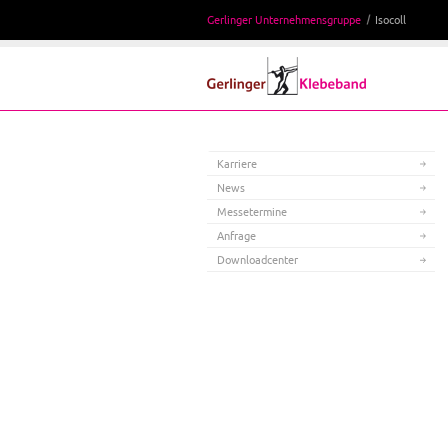
Gerlinger Unternehmensgruppe
Isocoll
Karriere
News
Messetermine
Anfrage
Downloadcenter