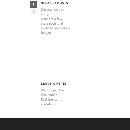
RELATED POSTS
1
Did you like this
2
entry?
Here are a few
more posts that
might be interesting
for you.
Große Feuerwehrübung
Gerlinger erhält
auf dem Firmengelände
Silbermedallie im
Nachhaltigkeit...
LEAVE A REPLY
Want to join the
discussion?
Feel free to
contribute!