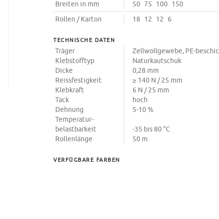
Breiten in mm
50
75
100
150
Rollen / Karton
18
12
12
6
TECHNISCHE DATEN
Träger
Zellwollgewebe, PE-beschi
Klebstofftyp
Naturkautschuk
Dicke
0,28 mm
Reissfestigkeit
≥ 140 N / 25 mm
Klebkraft
6 N / 25 mm
Tack
hoch
Dehnung
5-10 %
Temperatur-
belastbarkeit
-35 bis 80 °C
Rollenlänge
50 m
VERFÜGBARE FARBEN