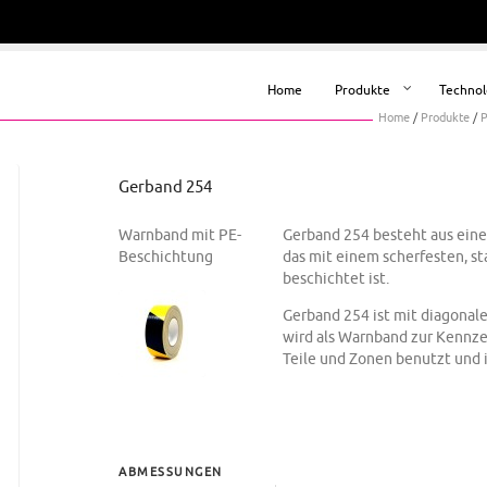
Home
Produkte
Technol
Home
/
Produkte
/
P
Gerband 254
Warnband mit PE-
Gerband 254 besteht aus ein
Beschichtung
das mit einem scherfesten, s
beschichtet ist.
Gerband 254 ist mit diagonal
wird als Warnband zur Kennze
Teile und Zonen benutzt und is
ABMESSUNGEN