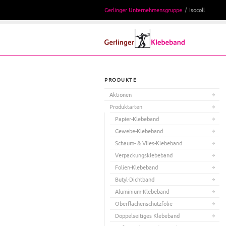
Gerlinger Unternehmensgruppe
Isocoll
PRODUKTE
Aktionen
Produktarten
Papier-Klebeband
Gewebe-Klebeband
Schaum- & Vlies-Klebeband
Verpackungsklebeband
Folien-Klebeband
Butyl-Dichtband
Aluminium-Klebeband
Oberflächenschutzfolie
Doppelseitiges Klebeband