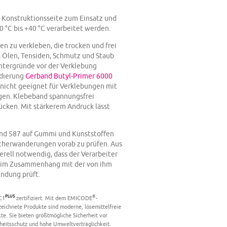
n Konstruktionsseite zum Einsatz und
 °C bis +40 °C verarbeitet werden.
en zu verkleben, die trocken und frei
, Ölen, Tensiden, Schmutz und Staub
ntergründe vor der Verklebung
ndierung
Gerband Butyl-Primer 6000
 nicht geeignet für Verklebungen mit
en. Klebeband spannungsfrei
ücken. Mit stärkerem Andruck lässt
and 587 auf Gummi und Kunststoffen
herwanderungen vorab zu prüfen. Aus
erell notwendig, dass der Verarbeiter
 im Zusammenhang mit der von ihm
ndung prüft.
PLUS
®
C1
zertifiziert. Mit dem EMICODE
-
ichnete Produkte sind moderne, lösemittelfreie
e. Sie bieten größtmögliche Sicherheit vor
eitsschutz und hohe Umweltverträglichkeit.