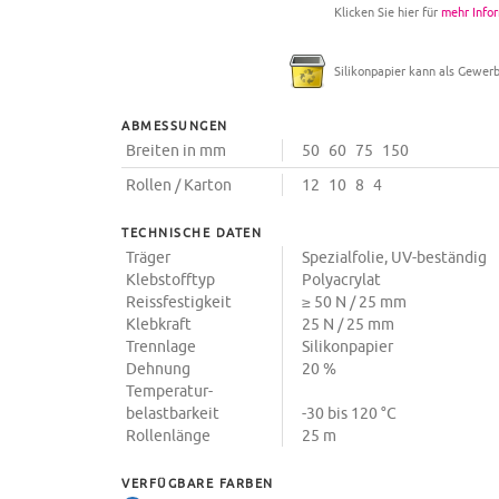
Klicken Sie hier für
mehr Infor
Silikonpapier kann als Gewer
ABMESSUNGEN
Breiten in mm
50
60
75
150
Rollen / Karton
12
10
8
4
TECHNISCHE DATEN
Träger
Spezialfolie, UV-beständig
Klebstofftyp
Polyacrylat
Reissfestigkeit
≥ 50 N / 25 mm
Klebkraft
25 N / 25 mm
Trennlage
Silikonpapier
Dehnung
20 %
Temperatur-
belastbarkeit
-30 bis 120 °C
Rollenlänge
25 m
VERFÜGBARE FARBEN