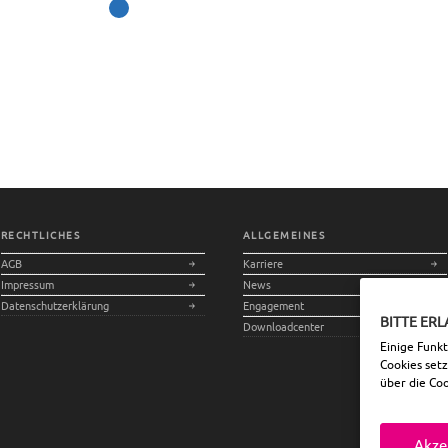
RECHTLICHES
ALLGEMEINES
AGB
Karriere
Impressum
News
Datenschutzerklärung
Engagement
BITTE ERL
Downloadcenter
Einige Funk
Cookies set
über die Co
Akze