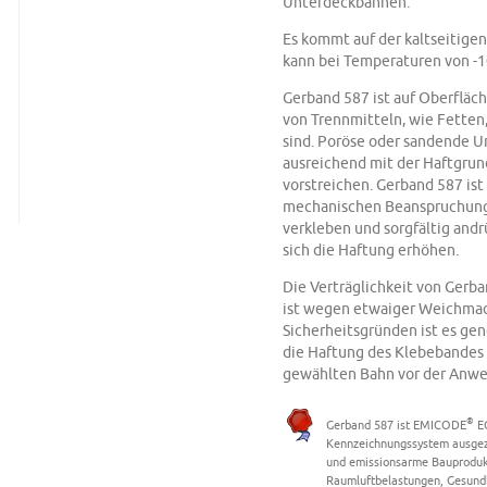
Unterdeckbahnen.
Es kommt auf der kaltseitige
kann bei Temperaturen von -10
Gerband 587 ist auf Oberfläch
von Trennmitteln, wie Fetten
sind. Poröse oder sandende U
ausreichend mit der Haftgru
vorstreichen. Gerband 587 ist
mechanischen Beanspruchung
verkleben und sorgfältig andr
sich die Haftung erhöhen.
Die Verträglichkeit von Gerb
ist wegen etwaiger Weichmac
Sicherheitsgründen ist es gen
die Haftung des Klebebandes
gewählten Bahn vor der Anwe
®
Gerband 587 ist EMICODE
E
Kennzeichnungssystem ausgeze
und emissionsarme Bauprodukt
Raumluftbelastungen, Gesundh