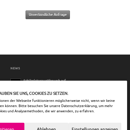
Unverbindliche Anfrage
NEWS
Schülerlotsenwettbewerb auf
unserem Betriebsgelände
11. Mai 2026 - 10:52
AUBEN SIE UNS, COOKIES ZU SETZEN.
tionen der Webseite funktionieren möglicherweise nicht, wenn wir keine
zen können. Bitte besuchen Sie unsere
Datenschutzerklärung
, um mehr
okies und Analysemethoden, die wir anwenden, zu erfahren.
ptieren
Ablehnen
Einstellungen anzeigen