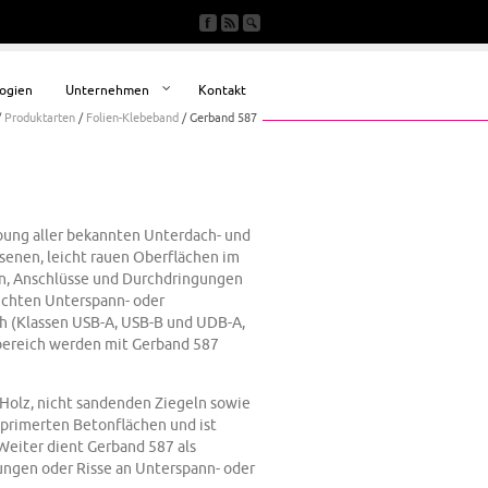
ogien
Unternehmen
Kontakt
/
Produktarten
/
Folien-Klebeband
/
Gerband 587
bung aller bekannten Unterdach- und
enen, leicht rauen Oberflächen im
, Anschlüsse und Durchdringungen
dichten Unterspann- oder
h (Klassen USB-A, USB-B und UDB-A,
ereich werden mit Gerband 587
 Holz, nicht sandenden Ziegeln sowie
primerten Betonflächen und ist
Weiter dient Gerband 587 als
ngen oder Risse an Unterspann- oder