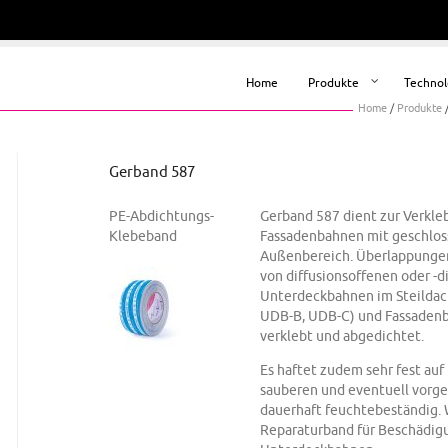
Home
Produkte
Technol
Home
/
Produkte
Gerband 587
PE-Abdichtungs-
Gerband 587 dient zur Verkle
Klebeband
Fassadenbahnen mit geschloss
Außenbereich. Überlappungen
von diffusionsoffenen oder -
Unterdeckbahnen im Steildac
UDB-B, UDB-C) und Fassadenb
verklebt und abgedichtet.
Es haftet zudem sehr fest auf
sauberen und eventuell vorge
dauerhaft feuchtebeständig. 
Reparaturband für Beschädigu