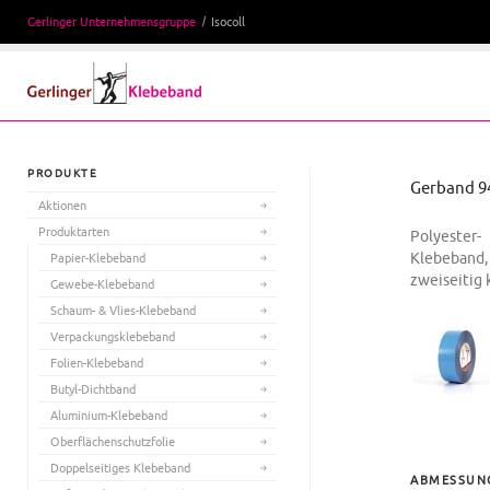
Gerlinger Unternehmensgruppe
Isocoll
PRODUKTE
Gerband 9
Aktionen
Produktarten
Polyester-
Klebeband,
Papier-Klebeband
zweiseitig
Gewebe-Klebeband
Schaum- & Vlies-Klebeband
Verpackungsklebeband
Folien-Klebeband
Butyl-Dichtband
Aluminium-Klebeband
Oberflächenschutzfolie
Doppelseitiges Klebeband
ABMESSUN