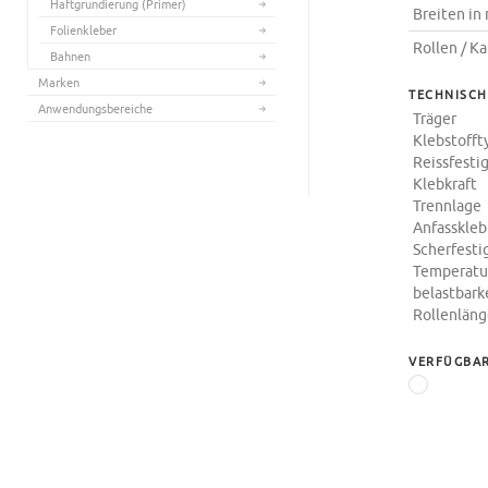
Haftgrundierung (Primer)
Breiten i
Folienkleber
Rollen / K
Bahnen
Marken
TECHNISCH
Anwendungsbereiche
Träger
Klebstofft
Reissfesti
Klebkraft
Trennlage
Anfasskleb
Scherfesti
Temperatu
belastbark
Rollenlän
VERFÜGBAR