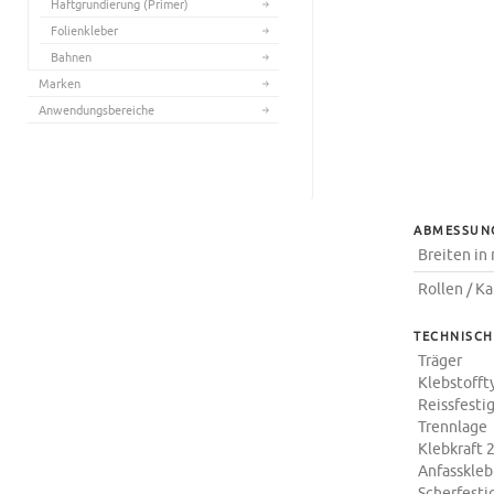
Haftgrundierung (Primer)
Folienkleber
Bahnen
Marken
Anwendungsbereiche
ABMESSUN
Breiten i
Rollen / K
TECHNISCH
Träger
Klebstofft
Reissfesti
Trennlage
Klebkraft 
Anfasskleb
Scherfesti