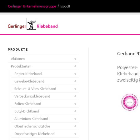
Gerlinger Unternehmensgruppe
Isocoll
PRODUKTE
Gerband 9
Aktionen
Produktarten
Polyester-
Klebeband,
Papier-Klebeband
zweiseitig
Gewebe-Klebeband
Schaum- & Vlies-Klebeband
Verpackungsklebeband
Folien-Klebeband
Butyl-Dichtband
Aluminium-Klebeband
Oberflächenschutzfolie
Doppelseitiges Klebeband