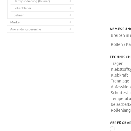
Haftgrundierung (Primer)
Folienkleber
Bahnen
Marken
ABMESSUN
Anwendungsbereiche
Breiten i
Rollen / K
TECHNISCH
Träger
Klebstofft
Klebkraft
Trennlage
Anfasskleb
Scherfesti
Temperatu
belastbark
Rollenlän
VERFÜGBAR