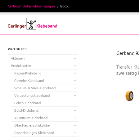
Gerlinger Unternehmensgruppe
Isocoll
PRODUKTE
Gerband 9
Aktionen
Produktarten
Transfer-Kl
zweiseitig
Papier-Klebeband
Gewebe-Klebeband
Schaum- & Vlies-Klebeband
Verpackungsklebeband
Folien-Klebeband
Butyl-Dichtband
Aluminium-Klebeband
Oberflächenschutzfolie
Doppelseitiges Klebeband