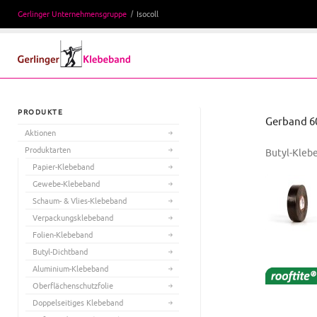
Gerlinger Unternehmensgruppe
Isocoll
PRODUKTE
Gerband 60
Aktionen
Produktarten
Butyl-Kleb
Papier-Klebeband
Gewebe-Klebeband
Schaum- & Vlies-Klebeband
Verpackungsklebeband
Folien-Klebeband
Butyl-Dichtband
Aluminium-Klebeband
Oberflächenschutzfolie
Doppelseitiges Klebeband