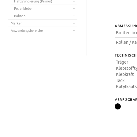
Haftgrundierung (Primer)
Folienkleber
Bahnen
Marken
ABMESSUN
Anwendungsbereiche
Breiten i
Rollen / K
TECHNISCH
Träger
Klebstofft
Klebkraft
Tack
Butylkaut
VERFÜGBAR