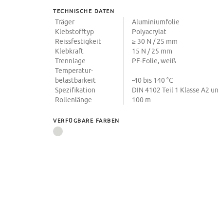
TECHNISCHE DATEN
Träger
Aluminiumfolie
Klebstofftyp
Polyacrylat
Reissfestigkeit
≥ 30 N / 25 mm
Klebkraft
15 N / 25 mm
Trennlage
PE-Folie, weiß
Temperatur-
belastbarkeit
-40 bis 140 °C
Spezifikation
DIN 4102 Teil 1 Klasse A2 u
Rollenlänge
100 m
VERFÜGBARE FARBEN