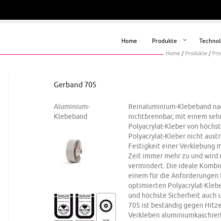
Home
Produkte
Technol
Home
/
Produkte
/
Pro
Gerband 705
Aluminium-
Reinaluminium-Klebeband nach
Klebeband
nichtbrennbar, mit einem seh
Polyacrylat-Kleber von höchst
Polyacrylat-Kleber nicht aust
Festigkeit einer Verklebung 
Zeit immer mehr zu und wird 
vermindert. Die ideale Komb
einem für die Anforderungen b
optimierten Polyacrylat-Klebe
und höchste Sicherheit auch 
705 ist beständig gegen Hitze
Verkleben aluminiumkaschier