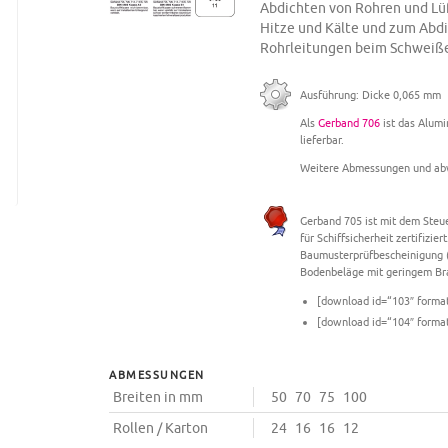
Abdichten von Rohren und Lüf
Hitze und Kälte und zum Abd
Rohrleitungen beim Schweiße
Ausführung: Dicke 0,065 mm
Als
Gerband 706
ist das Alum
lieferbar.
Weitere Abmessungen und abw
Gerband 705 ist mit dem Steue
für Schiffsicherheit zertifizier
Baumusterprüfbescheinigung 
Bodenbeläge mit geringem Br
[download id=“103″ forma
[download id=“104″ forma
ABMESSUNGEN
Breiten in mm
50
70
75
100
Rollen / Karton
24
16
16
12