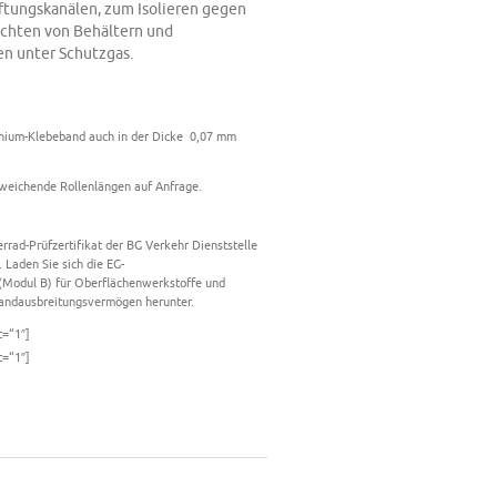
tungskanälen, zum Isolieren gegen
ichten von Behältern und
n unter Schutzgas.
inium-Klebeband auch in der Dicke 0,07 mm
eichende Rollenlängen auf Anfrage.
rrad-Prüfzertifikat der BG Verkehr Dienststelle
t. Laden Sie sich die EG-
(Modul B) für Oberflächenwerkstoffe und
andausbreitungsvermögen herunter.
t=“1″]
t=“1″]