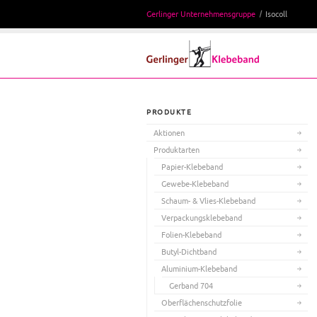
Gerlinger Unternehmensgruppe
Isocoll
PRODUKTE
Aktionen
Produktarten
Papier-Klebeband
Gewebe-Klebeband
Schaum- & Vlies-Klebeband
Verpackungsklebeband
Folien-Klebeband
Butyl-Dichtband
Aluminium-Klebeband
Gerband 704
Oberflächenschutzfolie