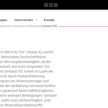
ogien
Unternehmen
Kontakt
duktarten
/
Aluminium-Klebeband
/
Gerband 705
 DIN 4102 Teil 1 Klasse A2 und B1,
r klebstarken, hochscherfesten
er Alterungsbeständigkeit, da der
rocknet und nicht versprödet. Die
mit Gerband 705 nimmt im Laufe der
nicht durch Klebstoffalterung
ination von Aluminiumträger und
ei der Verklebung von Isolierstoffen
r garantiert beste Haftfestigkeiten
unter widrigen Bedingungen. Gerband
, Kälte und Luftfeuchtigkeit. Zum
ter Mineralfaserdämmstoffe,